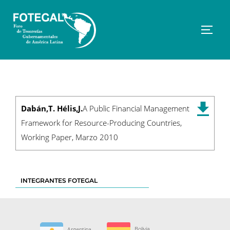
Saltar
al
contenido
Altern
Dabán,T. Hélis,J.
A Public Financial Management
Framework for Resource-Producing Countries,
Working Paper, Marzo 2010
INTEGRANTES FOTEGAL
Bolivia
Argentina