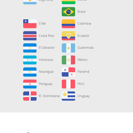
Brasil
Chile
Colombia
Costa Rica
Ecuador
El Salvador
Guatemala
Honduras
México
Nicaragua
Panamá
Paraguay
Perú
R. Dominicana
Uruguay