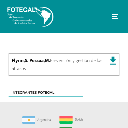
Saltar
al
contenido
Altern
Flynn,S. Pessoa,M.
Prevención y gestión de los
atrasos
INTEGRANTES FOTEGAL
Bolivia
Argentina