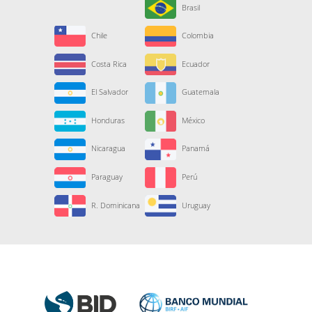
Brasil
Chile
Colombia
Costa Rica
Ecuador
El Salvador
Guatemala
Honduras
México
Nicaragua
Panamá
Paraguay
Perú
R. Dominicana
Uruguay