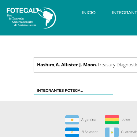
Saltar
al
contenido
INICIO
INTEGRANT
Hashim,A. Allister J. Moon.
Treasury Diagnosti
INTEGRANTES FOTEGAL
Bolivia
Argentina
El Salvador
Guatemal