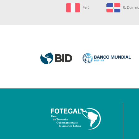
Perú
R. Domini