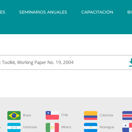
ES
SEMINARIOS ANUALES
CAPACITACIÓN
B
c Toolkit, Working Paper No. 19, 2004
Chile
Brasil
Colombia
a
Honduras
México
Nicaragua