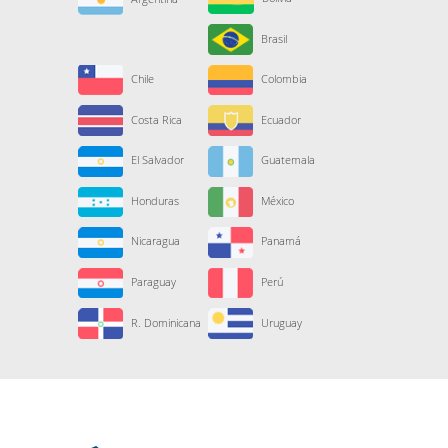
Brasil
Chile
Colombia
Costa Rica
Ecuador
El Salvador
Guatemala
Honduras
México
Nicaragua
Panamá
Paraguay
Perú
R. Dominicana
Uruguay