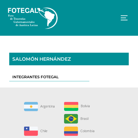
Saltar
al
contenido
Altern
SALOMÓN HERNÁNDEZ
INTEGRANTES FOTEGAL
Bolivia
Argentina
Brasil
Chile
Colombia