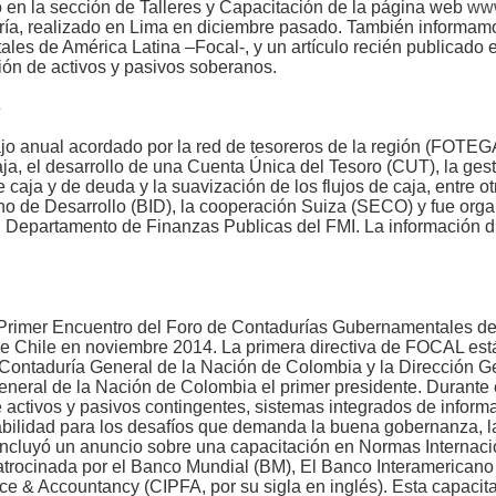
en la sección de Talleres y Capacitación de la página web
www
ería, realizado en Lima en diciembre pasado. También informamo
s de América Latina –Focal-, y un artículo recién publicado e
ión de activos y pasivos soberanos.
o anual acordado por la red de tesoreros de la región (FOTEGA
aja, el desarrollo de una Cuenta Única del Tesoro (CUT), la ges
e caja y de deuda y la suavización de los flujos de caja, entre o
no de Desarrollo (BID), la cooperación Suiza (SECO) y fue organ
 Departamento de Finanzas Publicas del FMI. La información di
l Primer Encuentro del Foro de Contadurías Gubernamentales d
de Chile en noviembre 2014. La primera directiva de FOCAL est
 Contaduría General de la Nación de Colombia y la Dirección G
neral de la Nación de Colombia el primer presidente. Durante e
e activos y pasivos contingentes, sistemas integrados de inform
ntabilidad para los desafíos que demanda la buena gobernanza, l
d incluyó un anuncio sobre una capacitación en Normas Internaci
trocinada por el Banco Mundial (BM), El Banco Interamericano 
nce & Accountancy (CIPFA, por su sigla en inglés). Esta capacit