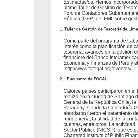
Estimadas/os, Hemos incorporado 
último Taller de Gestión de Tesor
Foro de Contadores Gubernamentale
Pública (GFP) del FMI, sobre gest
Taller de Gestión de Tesorería de Lima
Como parte del programa de trabaj
interés como la planificación de c
tesorería, avances en la gestión d
financiero del Banco Interamerica
Economía y Finanzas de Perú y el
http://www.fotegal.org/eventos/
.
I Encuentro de FOCAL
Catorce países participaron en e
realizó en la ciudad de Santiago 
General de la República Chile, la
Paraguay, siendo la Contaduría Ge
abordaron fueron el tratamiento d
reingeniería; la utilidad de la co
cuentas, entre otros. La activida
Sector Público (NICSP), que es pa
Chartered Institute of Public Fina