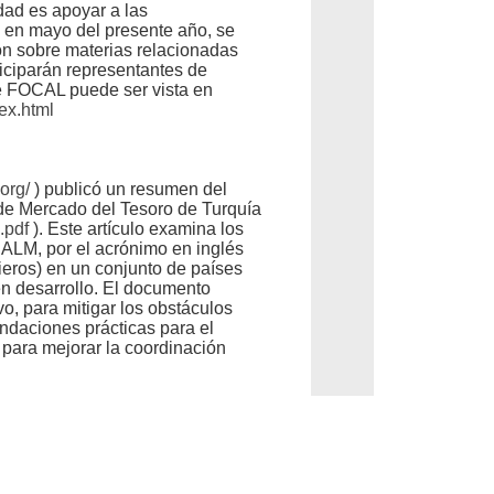
dad es apoyar a las
e en mayo del presente año, se
ón sobre materias relacionadas
rticiparán representantes de
de FOCAL puede ser vista en
ex.html
.org/
) publicó un resumen del
 de Mercado del Tesoro de Turquía
.pdf
). Este artículo examina los
SALM, por el acrónimo en inglés
ieros) en un conjunto de países
en desarrollo. El documento
o, para mitigar los obstáculos
ndaciones prácticas para el
 para mejorar la coordinación