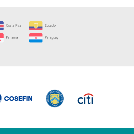
Costa Rica
Ecuador
Panamá
Paraguay