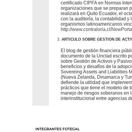
certificado CIPFA en Normas Inte
organizaciones que se preparan p
realizará en Quito Ecuador, el o
con la auditoría, la contabilidad y
organismos latinoamericanos vinc
http://www.contraloria.cl/NewPor
ARTICULO SOBRE GESTION DE ACT
El blog de gestión financiera públ
documento de la Unctad escrito p
sobre Gestión de Activos y Pasiv
beneficios y desafíos de la adopc
Sovereing Assets and Liabilities 
(Nueva Zelanda, Dinamarca y Turqu
defiende la utilidad que implemen
prácticos que tiene el modelo de 
manejo de riesgos soberanos en la
interinstitucional entre agencias 
INTEGRANTES FOTEGAL