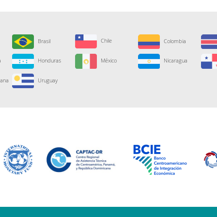
Chile
Brasil
Colombia
a
Honduras
México
Nicaragua
cana
Uruguay