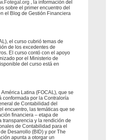
.Fotegal.org
, la información del
s sobre el primer encuentro del
n el Blog de Gestión Financiera
L), el curso cubrió temas de
tión de los excedentes de
tros. El curso contó con el apoyo
izado por el Ministerio de
sponible del curso está en
e América Latina (FOCAL), que se
á conformada por la Contraloría
eneral de Contabilidad del
l encuentro, las temáticas que se
ación financiera – etapa de
a transparencia y la rendición de
onales de Contabilidad para el
de Desarrollo (BID) y por The
ación apunta a otorgar un