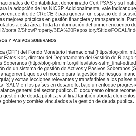
rnacionales de Contabilidad, denominado CertIPSAS y su finali
ara la adopción de las NICSP. Adicionalmente, vale indicar qu
ctavo encuentro de CReCER para generar un espacio de discusi
 las mejores prácticas en gestión financiera y transparencia. Pa
ulados a esta área. Toda la información del primer encuentro 
tal2/portal2/ShowProperty/BEA%20Repository/Sitios/FOCAL/ind
IVOS Y PASIVOS SOBERANOS
ica (GFP) del Fondo Monetario Internacional (
http://blog-pfm.imf
or Fatos Koc, director del Departamento del Gestión de Riesgo
os Soberanos (
http://blog-pfm.imf.org/files/fatos-salm_final-edited
ión de un sistema de gestión de Activos y Pasivos Soberanos (
Management, que es el modelo para la gestión de riesgos financ
ía) y extrae lecciones relevantes y transferibles a los países 
tar SALM en los países en desarrollo, bajo un enfoque progresiv
balance general del sector público. El documento ofrece recome
 gestión de deuda pública y al final también aborda elementos
de gobierno y comités vinculados a la gestión de deuda pública.