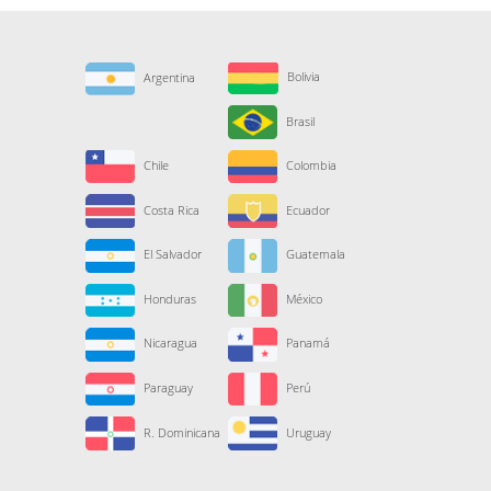
Bolivia
Argentina
Brasil
Chile
Colombia
Costa Rica
Ecuador
El Salvador
Guatemala
Honduras
México
Nicaragua
Panamá
Paraguay
Perú
R. Dominicana
Uruguay