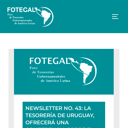
Saltar
al
contenido
Altern
NEWSLETTER NO. 43: LA
TESORERÍA DE URUGUAY,
OFRECERÁ UNA